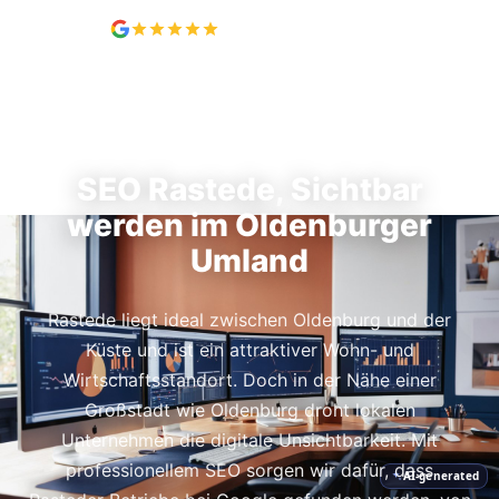
5,0 / 5, 7 Bewertungen
SEO IN RASTEDE
SEO Rastede, Sichtbar
werden im Oldenburger
Umland
Rastede liegt ideal zwischen Oldenburg und der
Küste und ist ein attraktiver Wohn- und
Wirtschaftsstandort. Doch in der Nähe einer
Großstadt wie Oldenburg droht lokalen
Unternehmen die digitale Unsichtbarkeit. Mit
professionellem SEO sorgen wir dafür, dass
AI-generated