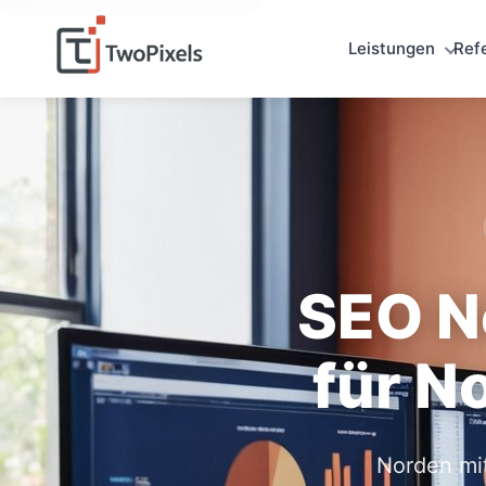
Leistungen
Ref
SEO N
für N
Norden mit