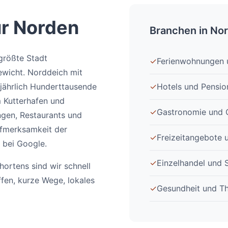
ür Norden
Branchen in No
größte Stadt
✓
Ferienwohnungen 
ewicht. Norddeich mit
 jährlich Hunderttausende
✓
Hotels und Pensio
m Kutterhafen und
✓
Gastronomie und 
ngen, Restaurants und
ufmerksamkeit der
✓
Freizeitangebote 
 bei Google.
✓
Einzelhandel und 
ortens sind wir schnell
ffen, kurze Wege, lokales
✓
Gesundheit und T