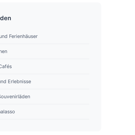
rden
und Ferienhäuser
nen
Cafés
und Erlebnisse
Souvenirläden
halasso