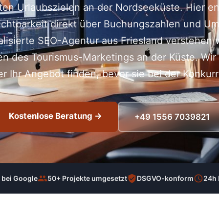
ten Urlaubszielen an der Nordseeküste. Hier e
chtbarkeit direkt über Buchungszahlen und Um
alisierte SEO-Agentur aus Friesland verstehen w
n des Tourismus-Marketings an der Küste. Wir 
er Ihr Angebot finden, bevor sie bei der Konkur
Kostenlose Beratung →
+49 1556 7039821
 bei Google
50+ Projekte umgesetzt
DSGVO-konform
24h 