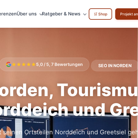
erenzen
Über uns
Ratgeber & News
🛒 Shop
Projekt a
5,0 / 5, 7 Bewertungen
SEO IN NORDEN
orden, Tourism
orddeich und Gre
 seinen Ortsteilen Norddeich und Greetsiel ge