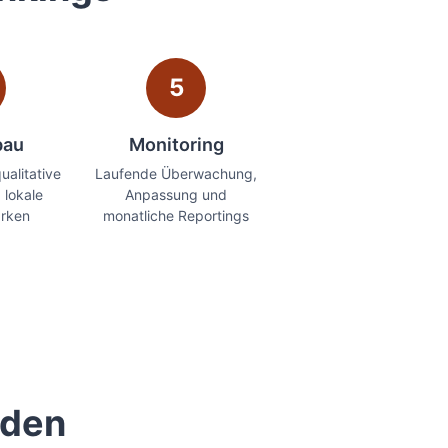
5
bau
Monitoring
ualitative
Laufende Überwachung,
 lokale
Anpassung und
ärken
monatliche Reportings
rden