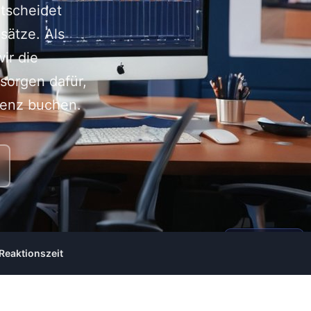
ntscheidet
sätze. Als
ir die
sorgen dafür,
renz buchen.
AI-generated
Reaktionszeit