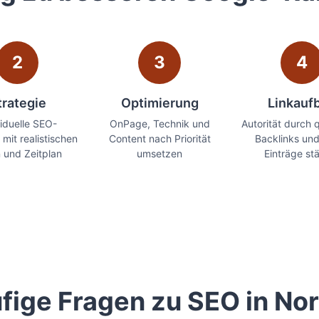
2
3
4
trategie
Optimierung
Linkauf
viduelle SEO-
OnPage, Technik und
Autorität durch q
 mit realistischen
Content nach Priorität
Backlinks und
n und Zeitplan
umsetzen
Einträge st
fige Fragen zu SEO in No