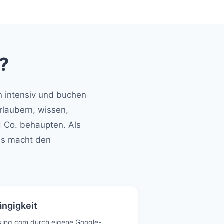
?
en intensiv und buchen
rlaubern, wissen,
 Co. behaupten. Als
as macht den
ngigkeit
king.com durch eigene Google-