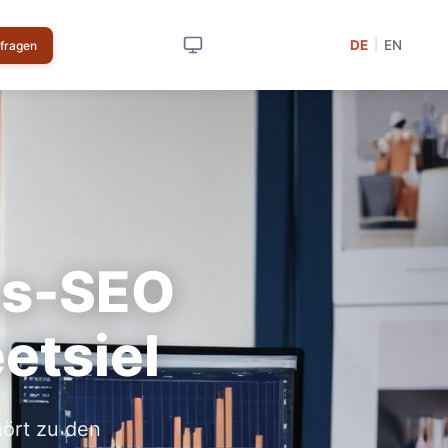
DE
EN
|
nfragen
us-SEO
etsiel
hört zu den