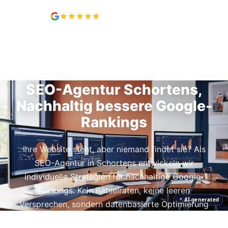
5,0 / 5, 7 Bewertungen
SEO IN SCHORTENS
SEO-Agentur Schortens,
Nachhaltig bessere Google-
Rankings
Ihre Website steht, aber niemand findet sie? Als
SEO-Agentur in Schortens entwickeln wir
individuelle Strategien für nachhaltige Google-
Rankings. Kein Rätselraten, keine leeren
AI-generated
Versprechen, sondern datenbasierte Optimierung
mit monatlichem Reporting, das Sie verstehen.