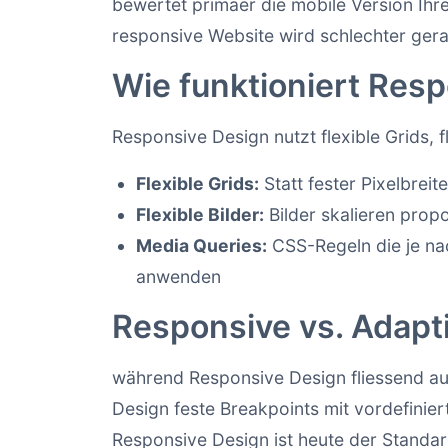
bewertet primaer die mobile Version Ihre
responsive Website wird schlechter geran
Wie funktioniert Res
Responsive Design nutzt flexible Grids, 
Flexible Grids:
Statt fester Pixelbrei
Flexible Bilder:
Bilder skalieren prop
Media Queries:
CSS-Regeln die je nac
anwenden
Responsive vs. Adapt
während Responsive Design fliessend auf
Design feste Breakpoints mit vordefinie
Responsive Design ist heute der Standa