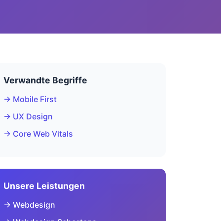
Verwandte Begriffe
→ Mobile First
→ UX Design
→ Core Web Vitals
Unsere Leistungen
→ Webdesign