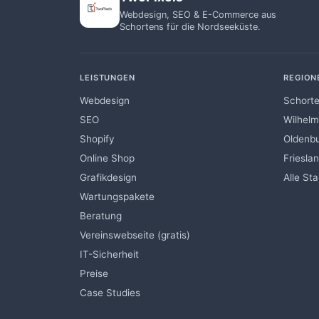
Webdesign, SEO & E-Commerce aus
Schortens für die Nordseeküste.
LEISTUNGEN
REGION
Webdesign
Schort
SEO
Wilhel
Shopify
Oldenb
Online Shop
Friesla
Grafikdesign
Alle St
Wartungspakete
Beratung
Vereinswebseite (gratis)
IT-Sicherheit
Preise
Case Studies