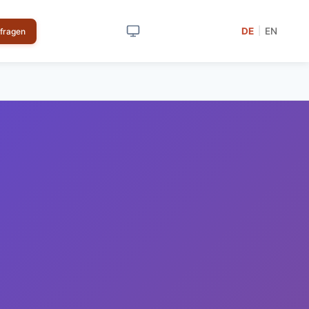
DE
EN
|
nfragen