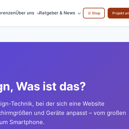
erenzen
Über uns
Ratgeber & News
🛒 Shop
Projekt a
n, Was ist das?
gn-Technik, bei der sich eine Website
schirmgrößen und Geräte anpasst – vom großen
 zum Smartphone.