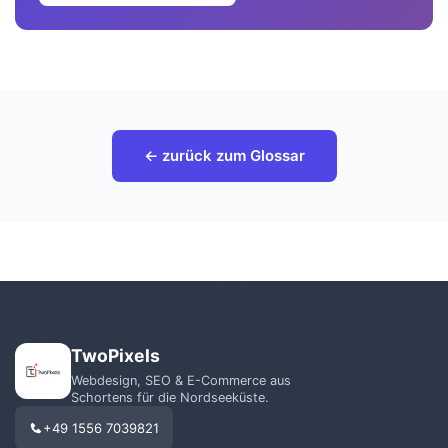
← zurück zum Glossar
TwoPixels
Webdesign, SEO & E-Commerce aus
Schortens für die Nordseeküste.
+49 1556 7039821