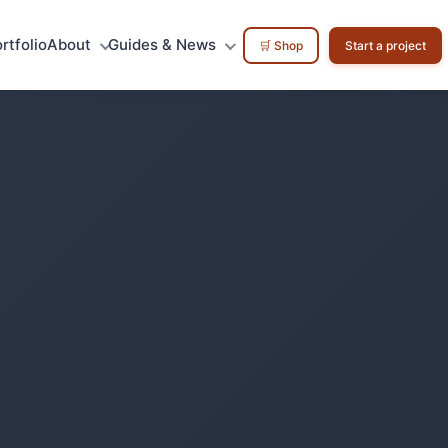
rtfolio
About
Guides & News
🛒 Shop
Start a project