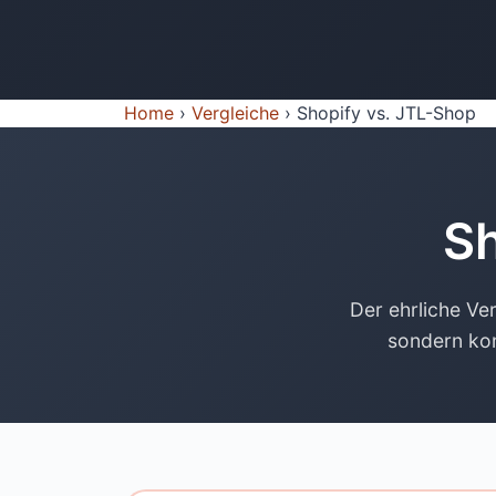
Home
›
Vergleiche
›
Shopify vs. JTL-Shop
Sh
Der ehrliche Ve
sondern ko