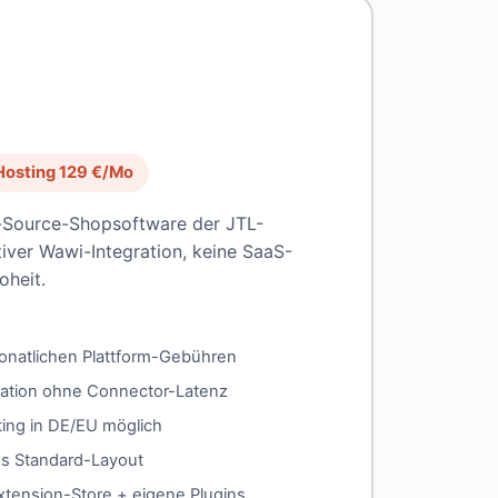
 Hosting 129 €/Mo
-Source-Shopsoftware der JTL-
ver Wawi-Integration, keine SaaS-
oheit.
onatlichen Plattform-Gebühren
ration ohne Connector-Latenz
ting in DE/EU möglich
s Standard-Layout
xtension-Store + eigene Plugins