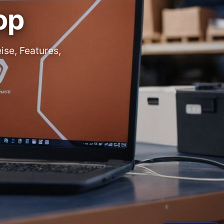
op
ise, Features,