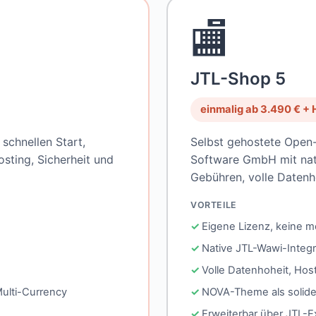
🏬
JTL-Shop 5
einmalig ab 3.490 € +
schnellen Start,
Selbst gehostete Open
osting, Sicherheit und
Software GmbH mit nati
Gebühren, volle Datenh
VORTEILE
Eigene Lizenz, keine m
Native JTL-Wawi-Integ
Volle Datenhoheit, Hos
Multi-Currency
NOVA-Theme als solide
Erweiterbar über JTL-E