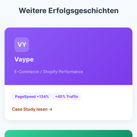
Weitere Erfolgsgeschichten
VY
Vaype
E-Commerce / Shopify Performance
PageSpeed +134%
+45% Traffic
Case Study lesen →