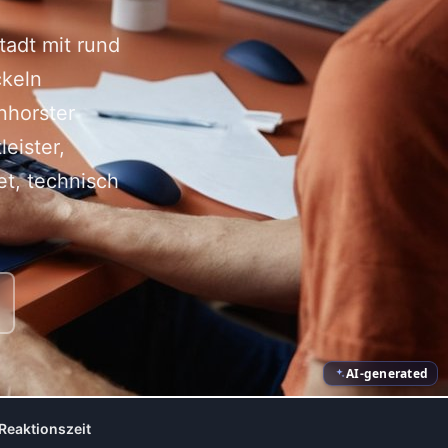
tadt mit rund
ckeln
nhorster
eister,
et, technisch
AI-generated
Reaktionszeit