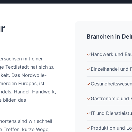
r
Branchen in De
✓
Handwerk und Ba
dersachsen mit einer
ge Textilstadt hat sich zu
✓
Einzelhandel und 
kelt. Das Nordwolle-
ereien Europas, ist
✓
Gesundheitswesen
ndels. Handel, Handwerk,
✓
Gastronomie und H
e bilden das
✓
IT und Dienstleist
ortens sind wir schnell
✓
Produktion und Lo
e Treffen, kurze Wege,