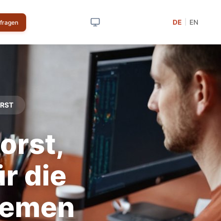
DE
EN
|
nfragen
ORST
orst,
r die
Bremen