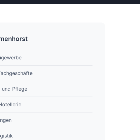
lmenhorst
ugewerbe
Fachgeschäfte
 und Pflege
otellerie
ungen
gistik