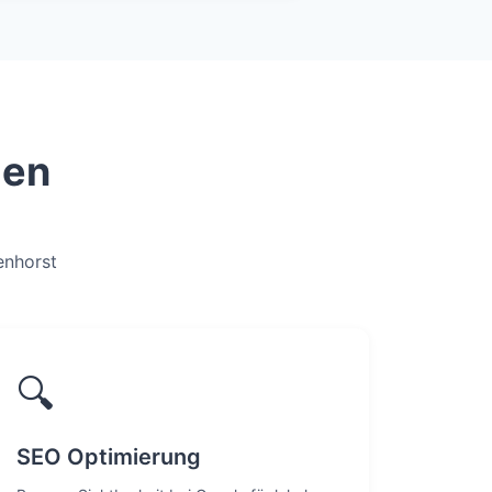
gen
enhorst
🔍
SEO Optimierung