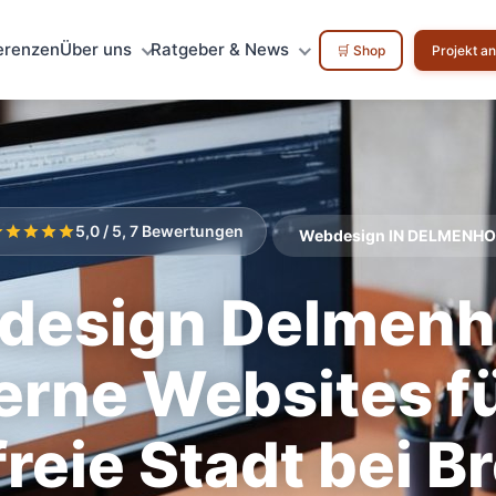
erenzen
Über uns
Ratgeber & News
🛒 Shop
Projekt a
5,0 / 5, 7 Bewertungen
Webdesign IN DELMENH
esign Delmenh
rne Websites fü
freie Stadt bei 