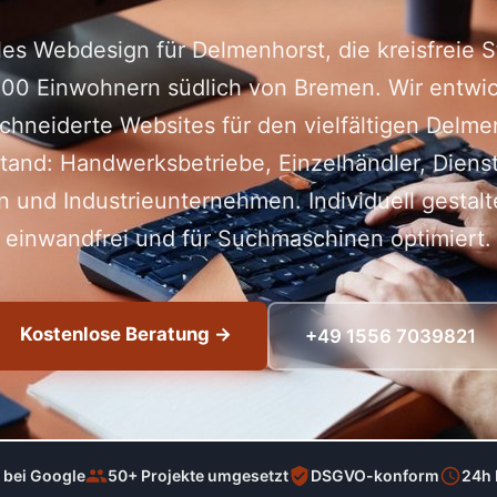
les Webdesign für Delmenhorst, die kreisfreie S
00 Einwohnern südlich von Bremen. Wir entwi
hneiderte Websites für den vielfältigen Delme
stand: Handwerksbetriebe, Einzelhändler, Dienstl
und Industrieunternehmen. Individuell gestalt
einwandfrei und für Suchmaschinen optimiert.
Kostenlose Beratung →
+49 1556 7039821
 bei Google
50+ Projekte umgesetzt
DSGVO-konform
24h 