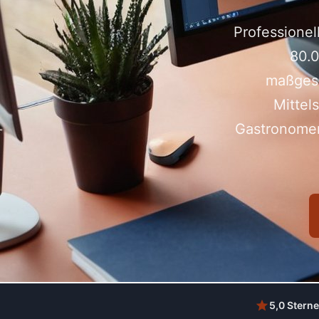
Professionel
80.0
maßgesc
Mittel
Gastronomen 
5,0 Sterne