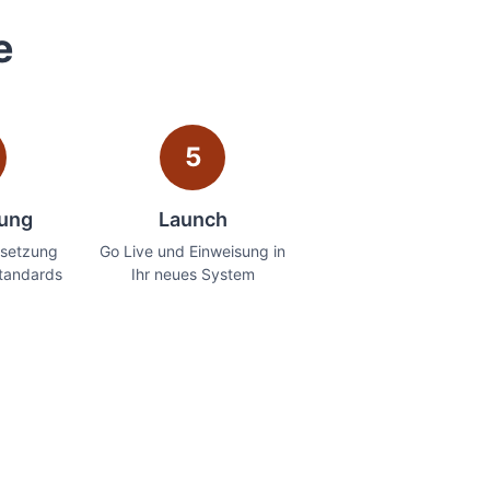
e
5
lung
Launch
setzung
Go Live und Einweisung in
tandards
Ihr neues System