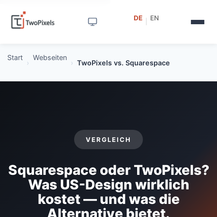
DE
EN
|
Start
Webseiten
›
›
TwoPixels vs. Squarespace
VERGLEICH
Squarespace oder TwoPixels?
Was US-Design wirklich
kostet — und was die
Alternative bietet.