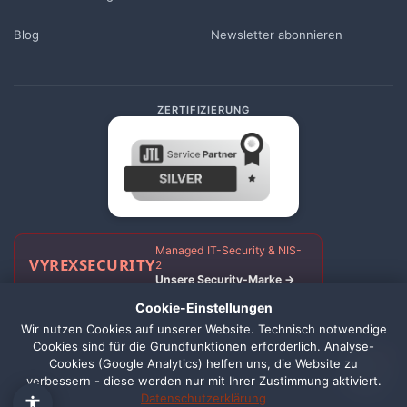
Blog
Newsletter abonnieren
ZERTIFIZIERUNG
Managed IT-Security & NIS-
VYREX
SECURITY
2
Unsere Security-Marke →
Cookie-Einstellungen
Wir nutzen Cookies auf unserer Website. Technisch notwendige
Cookies sind für die Grundfunktionen erforderlich. Analyse-
Impressum
Datenschutz
AGB
Widerrufsbelehrung
Cookie Einstellungen
1
Cookies (Google Analytics) helfen uns, die Website zu
verbessern - diese werden nur mit Ihrer Zustimmung aktiviert.
© 2026 TwoPixels · Made with
in Schortens ·
Zuletzt aktualisiert:
Datenschutzerklärung