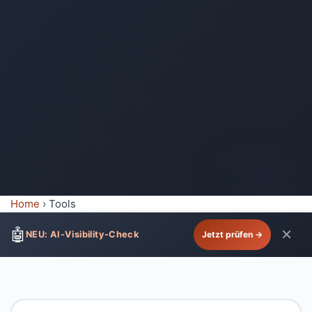
AI-generated
Home
›
Tools
×
🤖
NEU: AI-Visibility-Check
Jetzt prüfen →