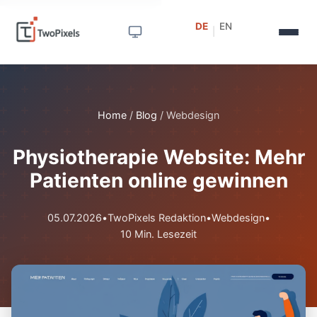
DE
EN
|
Home
/
Blog
/
Webdesign
Physiotherapie Website: Mehr
Patienten online gewinnen
05.07.2026
•
TwoPixels Redaktion
•
Webdesign
•
10 Min. Lesezeit