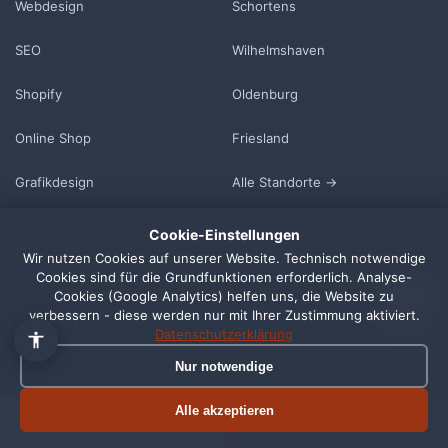
Webdesign
Schortens
SEO
Wilhelmshaven
Shopify
Oldenburg
Online Shop
Friesland
👋 Hallo, ich bin Pixi!
×
Grafikdesign
Alle Standorte →
Fragen zu Webdesign, SEO
oder Preisen? Frag mich
Wartungspakete
Cookie-Einstellungen
einfach, ich antworte sofort.
Wir nutzen Cookies auf unserer Website. Technisch notwendige
Beratung
Cookies sind für die Grundfunktionen erforderlich. Analyse-
1
Cookies (Google Analytics) helfen uns, die Website zu
Vereinswebseite (gratis)
verbessern - diese werden nur mit Ihrer Zustimmung aktiviert.
Datenschutzerklärung
IT-Sicherheit
Nur notwendige
Preise
Alle akzeptieren
Termin buchen
Jetzt anrufen
Case Studies