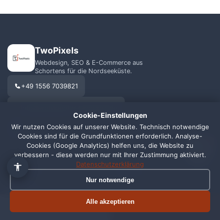
TwoPixels
Webdesign, SEO & E-Commerce aus
Schortens für die Nordseeküste.
👋 Hallo, ich bin Pixi!
×
+49 1556 7039821
Fragen zu Webdesign, SEO
oder Preisen? Frag mich
info@webagentur-twopixels.de
Cookie-Einstellungen
einfach, ich antworte sofort.
Wir nutzen Cookies auf unserer Website. Technisch notwendige
Cookies sind für die Grundfunktionen erforderlich. Analyse-
1
Cookies (Google Analytics) helfen uns, die Website zu
verbessern - diese werden nur mit Ihrer Zustimmung aktiviert.
Datenschutzerklärung
LEISTUNGEN
REGIONEN
Nur notwendige
Webdesign
Schortens
Alle akzeptieren
Termin buchen
SEO
Wilhelmshaven
Jetzt anrufen