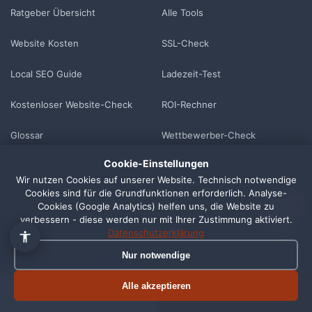
Ratgeber Übersicht
Alle Tools
Website Kosten
SSL-Check
Local SEO Guide
Ladezeit-Test
Kostenloser Website-Check
ROI-Rechner
👋 Hallo, ich bin Pixi!
×
Glossar
Wettbewerber-Check
Fragen zu Webdesign, SEO
oder Preisen? Frag mich
Cookie-Einstellungen
einfach, ich antworte sofort.
GEO-Glossar
Preiskalkulator
Wir nutzen Cookies auf unserer Website. Technisch notwendige
Cookies sind für die Grundfunktionen erforderlich. Analyse-
Wix vs. Agentur
DSGVO-Generator
1
Cookies (Google Analytics) helfen uns, die Website zu
verbessern - diese werden nur mit Ihrer Zustimmung aktiviert.
WordPress vs. Agentur
DSGVO-Audit
Datenschutzerklärung
Nur notwendige
Blog
Newsletter abonnieren
Alle akzeptieren
Termin buchen
Jetzt anrufen