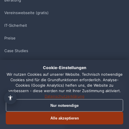
Beratung
Vereinswebseite (gratis)
IT-Sicherheit
Preise
👋 Hallo, ich bin Pixi!
×
Case Studies
Fragen zu Webdesign, SEO
oder Preisen? Frag mich
WISSEN & TOOLS
TOOLS
Cookie-Einstellungen
einfach, ich antworte sofort.
Ratgeber Übersicht
Alle Tools
Wir nutzen Cookies auf unserer Website. Technisch notwendige
Cookies sind für die Grundfunktionen erforderlich. Analyse-
1
Cookies (Google Analytics) helfen uns, die Website zu
Website Kosten
SSL-Check
verbessern - diese werden nur mit Ihrer Zustimmung aktiviert.
Datenschutzerklärung
Local SEO Guide
Ladezeit-Test
Nur notwendige
Kostenloser Website-Check
ROI-Rechner
Alle akzeptieren
Termin buchen
Jetzt anrufen
Glossar
Wettbewerber-Check