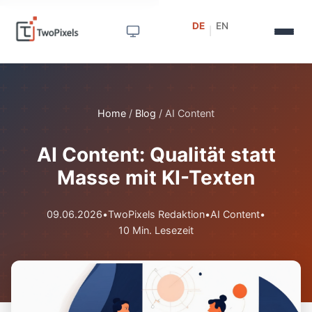
DE
EN
|
Home
/
Blog
/
AI Content
AI Content: Qualität statt
Masse mit KI-Texten
09.06.2026
•
TwoPixels Redaktion
•
AI Content
•
10 Min. Lesezeit