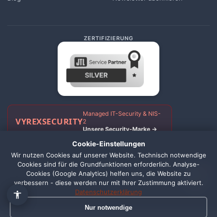
ZERTIFIZIERUNG
Managed IT-Security & NIS-
VYREX
SECURITY
2
Unsere Security-Marke →
Cookie-Einstellungen
Wir nutzen Cookies auf unserer Website. Technisch notwendige
Cookies sind für die Grundfunktionen erforderlich. Analyse-
Impressum
Datenschutz
AGB
Widerrufsbelehrung
Cookie Einstellungen
1
Cookies (Google Analytics) helfen uns, die Website zu
verbessern - diese werden nur mit Ihrer Zustimmung aktiviert.
© 2026 TwoPixels · Made with
in Schortens ·
Zuletzt aktualisiert:
Datenschutzerklärung
26.07.2026
Nur notwendige