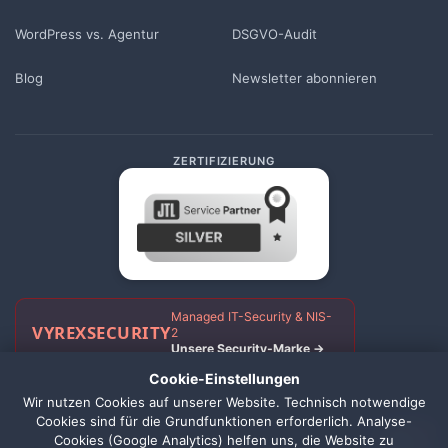
WordPress vs. Agentur
DSGVO-Audit
Blog
Newsletter abonnieren
ZERTIFIZIERUNG
Managed IT-Security & NIS-
VYREX
SECURITY
2
Unsere Security-Marke →
Cookie-Einstellungen
Wir nutzen Cookies auf unserer Website. Technisch notwendige
Cookies sind für die Grundfunktionen erforderlich. Analyse-
Impressum
Datenschutz
AGB
Widerrufsbelehrung
Cookie Einstellungen
1
Cookies (Google Analytics) helfen uns, die Website zu